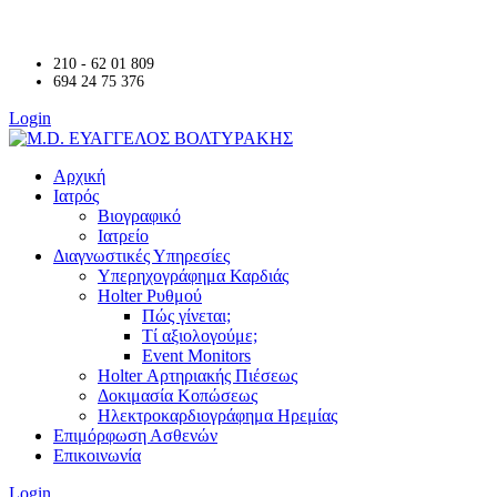
210 - 62 01 809
694 24 75 376
Login
Αρχική
Ιατρός
Βιογραφικό
Ιατρείο
Διαγνωστικές Υπηρεσίες
Υπερηχογράφημα Καρδιάς
Holter Ρυθμού
Πώς γίνεται;
Τί αξιολογούμε;
Event Monitors
Holter Αρτηριακής Πιέσεως
Δοκιμασία Κοπώσεως
Ηλεκτροκαρδιογράφημα Ηρεμίας
Επιμόρφωση Ασθενών
Επικοινωνία
Login