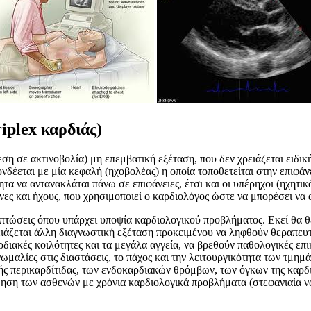
plex καρδιάς)
η σε ακτινοβολία) μη επεμβατική εξέταση, που δεν χρειάζεται ειδικ
υνδέεται με μία κεφαλή (ηχοβολέας) η οποία τοποθετείται στην επιφάν
ητα να αντανακλάται πάνω σε επιφάνειες, έτσι και οι υπέρηχοι (ηχητ
νες και ήχους, που χρησιμοποιεί ο καρδιολόγος ώστε να μπορέσει να 
ιπτώσεις όπου υπάρχει υποψία καρδιολογικού προβλήματος. Εκεί θα θ
ρειάζεται άλλη διαγνωστική εξέταση προκειμένου να ληφθούν θεραπευ
ιακές κοιλότητες και τα μεγάλα αγγεία, να βρεθούν παθολογικές επ
μαλίες στις διαστάσεις, το πάχος και την λειτουργικότητα των τμημά
ρής περικαρδίτιδας, των ενδοκαρδιακών θρόμβων, των όγκων της καρδ
θηση των ασθενών με χρόνια καρδιολογικά προβλήματα (στεφανιαία ν