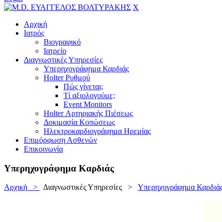
X
Αρχική
Ιατρός
Βιογραφικό
Ιατρείο
Διαγνωστικές Υπηρεσίες
Υπερηχογράφημα Καρδιάς
Holter Ρυθμού
Πώς γίνεται;
Τί αξιολογούμε;
Event Monitors
Holter Αρτηριακής Πιέσεως
Δοκιμασία Κοπώσεως
Ηλεκτροκαρδιογράφημα Ηρεμίας
Επιμόρφωση Ασθενών
Επικοινωνία
Υπερηχογράφημα Καρδιάς
Αρχική >
Διαγνωστικές Υπηρεσίες
>
Υπερηχογράφημα Καρδιά