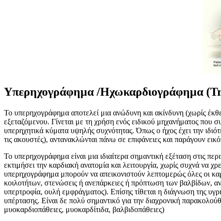
Υπερηχογράφημα /Ηχωκαρδιογράφημα (Tri
Το υπερηχογράφημα αποτελεί μια ανώδυνη και ακίνδυνη (χωρίς έκθεσ
εξεταζόμενου. Γίνεται με τη χρήση ενός ειδικού μηχανήματος που σ
υπερηχητικά κύματα υψηλής συχνότητας. Όπως ο ήχος έχει την ιδιότ
τις ακουστές), αντανακλώνται πάνω σε επιφάνειες και παράγουν εικό
Το υπερηχογράφημα είναι μια ιδιαίτερα σημαντική εξέταση στις περ
εκτιμήσει την καρδιακή ανατομία και λειτουργία, χωρίς συχνά να χ
υπερηχογράφημα μπορούν να απεικονιστούν λεπτομερώς όλες οι καρδ
κοιλοτήτων, στενώσεις ή ανεπάρκειες ή πρόπτωση των βαλβίδων, ανω
υπερτροφία, ουλή εμφράγματος). Επίσης τίθεται η διάγνωση της υγ
υπέρτασης. Είναι δε πολύ σημαντικό για την διαχρονική παρακολού
μυοκαρδιοπάθειες, μυοκαρδίτιδα, βαλβιδοπάθειες)