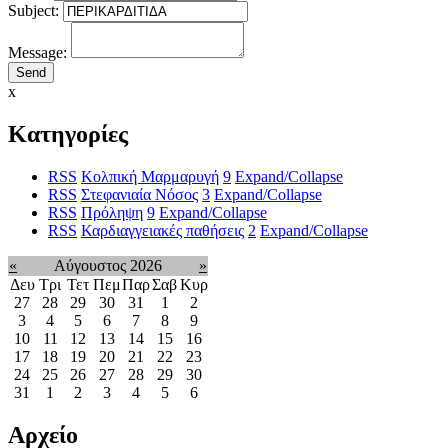
Subject:
Message:
x
Κατηγορίες
RSS
Κολπική Μαρμαρυγή
9
Expand/Collapse
RSS
Στεφανιαία Νόσος
3
Expand/Collapse
RSS
Πρόληψη
9
Expand/Collapse
RSS
Καρδιαγγειακές παθήσεις
2
Expand/Collapse
«
Αύγουστος 2026
»
Δευ
Τρι
Τετ
Πεμ
Παρ
Σαβ
Κυρ
27
28
29
30
31
1
2
3
4
5
6
7
8
9
10
11
12
13
14
15
16
17
18
19
20
21
22
23
24
25
26
27
28
29
30
31
1
2
3
4
5
6
Αρχείο