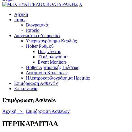
X
Αρχική
Ιατρός
Βιογραφικό
Ιατρείο
Διαγνωστικές Υπηρεσίες
Υπερηχογράφημα Καρδιάς
Holter Ρυθμού
Πώς γίνεται;
Τί αξιολογούμε;
Event Monitors
Holter Αρτηριακής Πιέσεως
Δοκιμασία Κοπώσεως
Ηλεκτροκαρδιογράφημα Ηρεμίας
Επιμόρφωση Ασθενών
Επικοινωνία
Επιμόρφωση Ασθενών
Αρχική >
Επιμόρφωση Ασθενών
ΠΕΡΙΚΑΡΔΙΤΙΔΑ