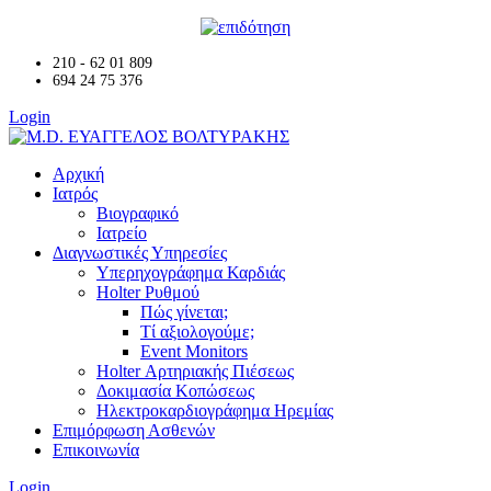
210 - 62 01 809
694 24 75 376
Login
Αρχική
Ιατρός
Βιογραφικό
Ιατρείο
Διαγνωστικές Υπηρεσίες
Υπερηχογράφημα Καρδιάς
Holter Ρυθμού
Πώς γίνεται;
Τί αξιολογούμε;
Event Monitors
Holter Αρτηριακής Πιέσεως
Δοκιμασία Κοπώσεως
Ηλεκτροκαρδιογράφημα Ηρεμίας
Επιμόρφωση Ασθενών
Επικοινωνία
Login