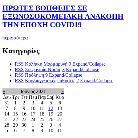
ΠΡΩΤΕΣ ΒΟΗΘΕΙΕΣ ΣΕ
ΕΞΩΝΟΣΟΚΟΜΕΙΑΚΗ ΑΝΑΚΟΠΗ
ΤΗΝ ΕΠΟΧΗ COVID19
περισσότερα
Κατηγορίες
RSS
Κολπική Μαρμαρυγή
9
Expand/Collapse
RSS
Στεφανιαία Νόσος
3
Expand/Collapse
RSS
Πρόληψη
9
Expand/Collapse
RSS
Καρδιαγγειακές παθήσεις
2
Expand/Collapse
«
Ιούνιος 2021
»
Δευ
Τρι
Τετ
Πεμ
Παρ
Σαβ
Κυρ
31
1
2
3
4
5
6
7
8
9
10
11
12
13
14
15
16
17
18
19
20
21
22
23
24
25
26
27
28
29
30
1
2
3
4
5
6
7
8
9
10
11