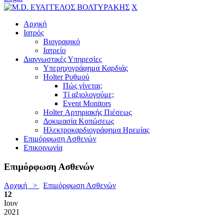
X
Αρχική
Ιατρός
Βιογραφικό
Ιατρείο
Διαγνωστικές Υπηρεσίες
Υπερηχογράφημα Καρδιάς
Holter Ρυθμού
Πώς γίνεται;
Τί αξιολογούμε;
Event Monitors
Holter Αρτηριακής Πιέσεως
Δοκιμασία Κοπώσεως
Ηλεκτροκαρδιογράφημα Ηρεμίας
Επιμόρφωση Ασθενών
Επικοινωνία
Επιμόρφωση Ασθενών
Αρχική >
Επιμόρφωση Ασθενών
12
Ιουν
2021