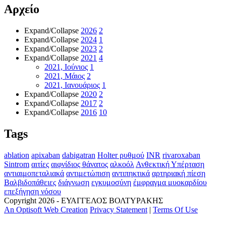
Αρχείο
Expand/Collapse
2026
2
Expand/Collapse
2024
1
Expand/Collapse
2023
2
Expand/Collapse
2021
4
2021, Ιούνιος
1
2021, Μάιος
2
2021, Ιανουάριος
1
Expand/Collapse
2020
2
Expand/Collapse
2017
2
Expand/Collapse
2016
10
Tags
ablation
apixaban
dabigatran
Holter ρυθμού
INR
rivaroxaban
Sintrom
αιτίες
αιφνίδιος θάνατος
αλκοόλ
Ανθεκτική Υπέρταση
αντιαιμοπεταλιακά
αντιμετώπιση
αντιπηκτικά
αρτηριακή πίεση
Βαλβιδοπάθειες
διάγνωση
εγκυμοσύνη
έμφραγμα μυοκαρδίου
επεξήγηση νόσου
Copyright 2026 - ΕΥΑΓΓΕΛΟΣ ΒΟΛΤYΡΑΚΗΣ
An Optisoft Web Creation
Privacy Statement
|
Terms Of Use