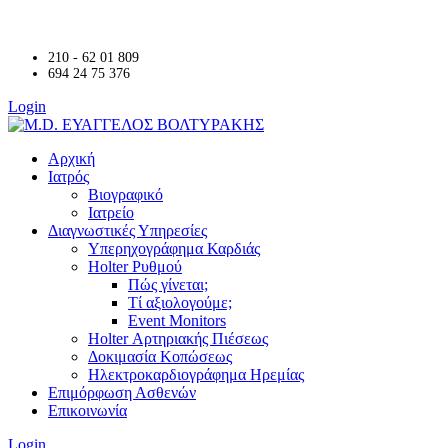
210 - 62 01 809
694 24 75 376
Login
Αρχική
Ιατρός
Βιογραφικό
Ιατρείο
Διαγνωστικές Υπηρεσίες
Υπερηχογράφημα Καρδιάς
Holter Ρυθμού
Πώς γίνεται;
Τί αξιολογούμε;
Event Monitors
Holter Αρτηριακής Πιέσεως
Δοκιμασία Κοπώσεως
Ηλεκτροκαρδιογράφημα Ηρεμίας
Επιμόρφωση Ασθενών
Επικοινωνία
Login