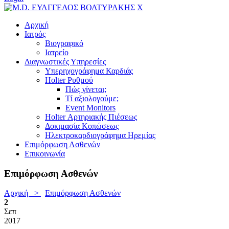
X
Αρχική
Ιατρός
Βιογραφικό
Ιατρείο
Διαγνωστικές Υπηρεσίες
Υπερηχογράφημα Καρδιάς
Holter Ρυθμού
Πώς γίνεται;
Τί αξιολογούμε;
Event Monitors
Holter Αρτηριακής Πιέσεως
Δοκιμασία Κοπώσεως
Ηλεκτροκαρδιογράφημα Ηρεμίας
Επιμόρφωση Ασθενών
Επικοινωνία
Επιμόρφωση Ασθενών
Αρχική >
Επιμόρφωση Ασθενών
2
Σεπ
2017