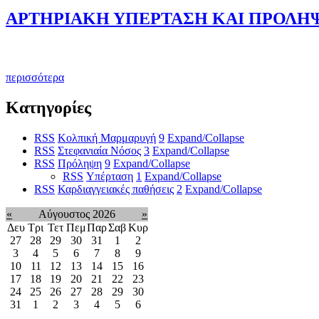
ΑΡΤΗΡΙΑΚΗ ΥΠΕΡΤΑΣΗ ΚΑΙ ΠΡΟΛΗ
περισσότερα
Κατηγορίες
RSS
Κολπική Μαρμαρυγή
9
Expand/Collapse
RSS
Στεφανιαία Νόσος
3
Expand/Collapse
RSS
Πρόληψη
9
Expand/Collapse
RSS
Υπέρταση
1
Expand/Collapse
RSS
Καρδιαγγειακές παθήσεις
2
Expand/Collapse
«
Αύγουστος 2026
»
Δευ
Τρι
Τετ
Πεμ
Παρ
Σαβ
Κυρ
27
28
29
30
31
1
2
3
4
5
6
7
8
9
10
11
12
13
14
15
16
17
18
19
20
21
22
23
24
25
26
27
28
29
30
31
1
2
3
4
5
6